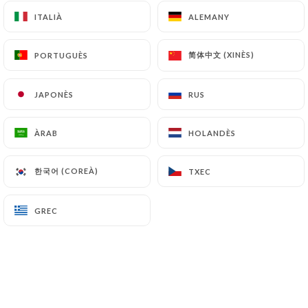
ITALIÀ
ITALIÀ
ALEMANY
ALEMANY
A Saint-Vallier de Thiey, au cœur des
简体中文 (XINÈS)
简体中文 (XINÈS)
PORTUGUÈS
PORTUGUÈS
douces collines du pays grassois, Le
Relais Impérial séduit par l’authenticité
JAPONÈS
JAPONÈS
RUS
RUS
d’une demeure de caractère témoin
d’un passé prestigieux. Sur la route
ÀRAB
ÀRAB
HOLANDÈS
HOLANDÈS
Napoléon, à 725 mètres d’altitude, à 10
한국어 (COREÀ)
한국어 (COREÀ)
TXEC
TXEC
minutes de Grasse, capitale mondiale
des parfums, 30 kilomètres de Cannes
GREC
GREC
et du bord de mer, le Relais Impérial
réunit les conditions idéales pour
un moment des plus agréables.
Le Relais Impérial propose 2
restaurations : une restauration