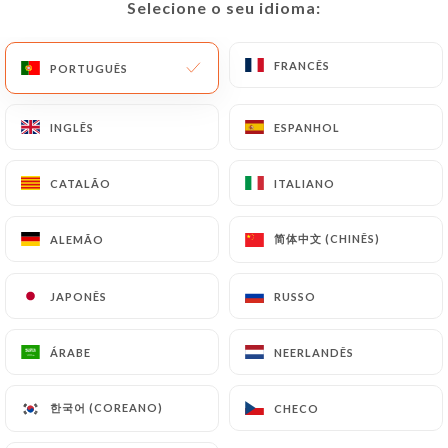
Selecione o seu idioma:
Selecione o seu idioma:
PT
MENU
FRANCÊS
FRANCÊS
PORTUGUÊS
PORTUGUÊS
INGLÊS
INGLÊS
ESPANHOL
ESPANHOL
CATALÃO
CATALÃO
ITALIANO
ITALIANO
/
Contacto
简体中文 (CHINÊS)
简体中文 (CHINÊS)
ALEMÃO
ALEMÃO
PÁGINA INICIAL
CONTACTO
JAPONÊS
JAPONÊS
RUSSO
RUSSO
ÁRABE
ÁRABE
NEERLANDÊS
NEERLANDÊS
Le Relais Impérial
한국어 (COREANO)
한국어 (COREANO)
CHECO
CHECO